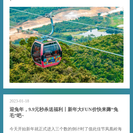
2023-01-18
迎兔年，9.9元秒杀送福利丨新年大FUN价快来薅“兔
毛”吧~
今天开始新年就正式进入三个数的倒计时了值此佳节凤凰岭海