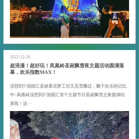
2022-12-26
超浪漫！超好玩！凤凰岭圣诞飘雪夜主题活动圆满落
幕，欢乐指数MAX！
没想到5⁺游园汇圣诞童话梦工坊又见雪飘过，飘于欢乐的记忆
中~凤凰岭没想到5⁺游园汇首个主题节日圣诞飘雪之夜圆满结
束啦！这···