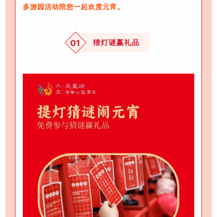
多游园活动陪您一起欢度元宵。
猜灯谜赢礼品
01