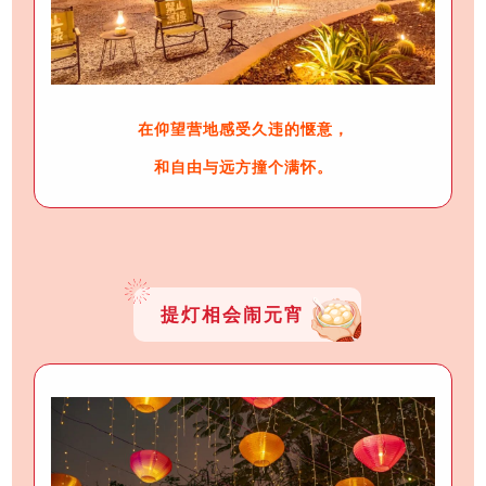
在仰望营地感受久违的惬意，
和自由与远方撞个满怀。
提灯相会闹元宵