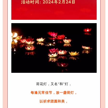
荷花灯，又名“和”灯，
每逢元宵佳节，
放一盏荷灯，
以祈求团圆和美，