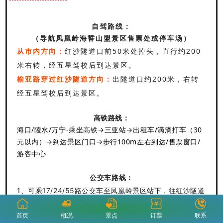
自驾路线：
（导航凤凰岭海誓山盟景区售票处或停车场）
从市内方向：
红沙隧道口前50米处掉头，直行约200
米右转，经五星驾校后到达景区。
榆亚路穿过红沙隧道方向：
出隧道口约200米，右转
经五星驾校后到达景区。
高铁路线：
海口/陵水/万宁-乘坐高铁→三亚站→出租车/滴滴打车（30
元以内）→到达景区门口→步行100m左右到达/售票窗口/
游客中心
公交车路线：
1、可乘17/24/55路公交车至凤凰岭景区站下，往红沙隧道
口方向左侧步行300米即可到达景区。
首页
概况
景点
订票
联系
2、可乘22路公交车至凤凰花苑小区站下，步行50米即可到