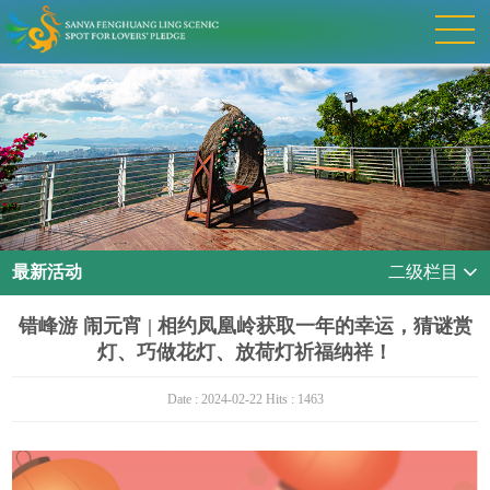
最新活动
二级栏目
错峰游 闹元宵 | 相约凤凰岭获取一年的幸运，猜谜赏
灯、巧做花灯、放荷灯祈福纳祥！
Date : 2024-02-22 Hits : 1463