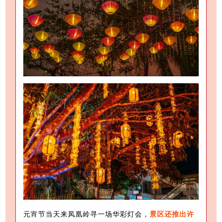
元宵节当天来凤凰岭寻一场华彩灯会，
景区还推出许