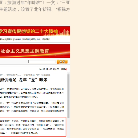
亚：旅游过年“年味浓”》一文：“三亚
主题活动，设置了龙年祈福、‘福禄寿