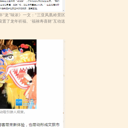
年“龙”味浓》一文：“三亚凤凰岭景区
设置了龙年祈福、‘福禄寿喜财’互动送