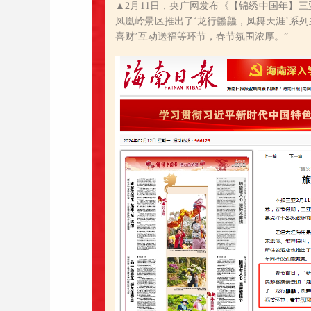
▲2月11日，央广网发布《【锦绣中国年】三
凤凰岭景区推出了‘龙行龘龘，凤舞天涯’系列
喜财’互动送福等环节，春节氛围浓厚。
”