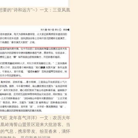
想要的“诗和远方”~》一文：三亚凤凰
气旺 龙年喜气洋洋》一文：
农历大年
凤凰岭海誓山盟景区迎来大批游客。当
春的气息，携亲带友、纷至沓来，满怀