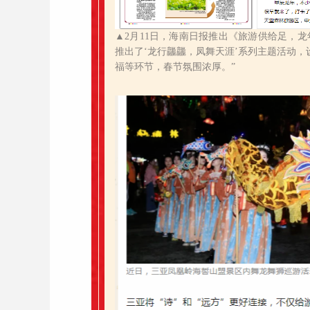
▲2月11日，海南日报推出《旅游供给足，龙
推出了
‘
龙行龘龘，凤舞天涯’
系列主题活动，
福等环节，春节氛围浓厚。
”